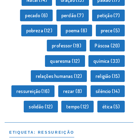
Natal
(14)
oração
(13)
paixão
(17)
pecado
(6)
perdão
(7)
petição
(7)
pobreza
(12)
poema
(6)
prece
(5)
professor
(19)
Páscoa
(20)
quaresma
(12)
química
(33)
relações humanas
(12)
religião
(15)
ressureição
(16)
rezar
(8)
silêncio
(14)
solidão
(12)
tempo
(12)
ética
(5)
ETIQUETA:
RESSUREIÇÃO