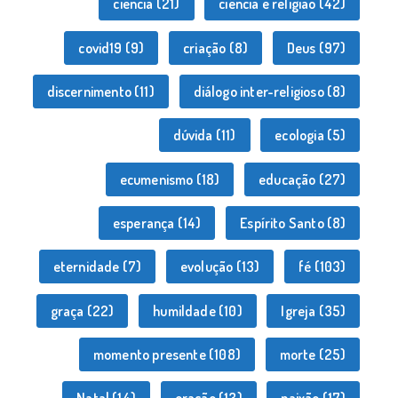
ciência
(21)
ciência e religião
(42)
covid19
(9)
criação
(8)
Deus
(97)
discernimento
(11)
diálogo inter-religioso
(8)
dúvida
(11)
ecologia
(5)
ecumenismo
(18)
educação
(27)
esperança
(14)
Espírito Santo
(8)
eternidade
(7)
evolução
(13)
fé
(103)
graça
(22)
humildade
(10)
Igreja
(35)
momento presente
(108)
morte
(25)