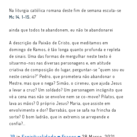
Na liturgia católica romana deste fim de semana escuta-se
Mc 14, 1-15
, 47
ainda que todos te abandonem, eu não te abandonarei
A descrição da Paixão de Cristo, que meditamos em
domingo de Ramos, é tão longa quanto profunda e repleta
de sinais. Uma das formas de mergulhar neste texto é
situarmo-nos nas diversas personagens e, em atitude
criativa de composição do lugar, perguntar-se “quem sou eu
neste cenário?” Pedro, que prometera não abandonar o
Mestre, mas que o nega? Simão, o cireneu, que ajuda Jesus
a levar a cruz? Um soldado? Um personagem incógnito que
vê a cena mas não se envolve nem se co-move? Pilatos, que
lava as mãos? O próprio Jesus? Maria, que assiste em
envolvimento e dor? Barrabás, que se safa na frincha da
sorte? O bom ladrão, que in extremis se arrepende e
confia?…
JP
in
Espiritualidade
Frases
28 Março, 2021