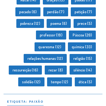
Natal
(14)
oração
(13)
paixão
(17)
pecado
(6)
perdão
(7)
petição
(7)
pobreza
(12)
poema
(6)
prece
(5)
professor
(19)
Páscoa
(20)
quaresma
(12)
química
(33)
relações humanas
(12)
religião
(15)
ressureição
(16)
rezar
(8)
silêncio
(14)
solidão
(12)
tempo
(12)
ética
(5)
ETIQUETA:
PAIXÃO