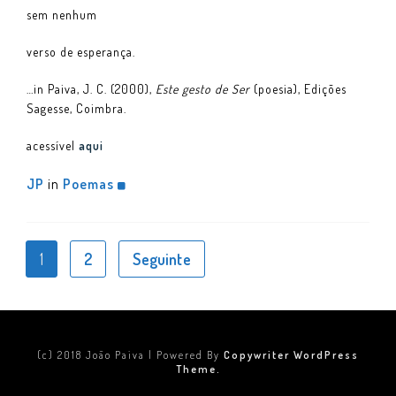
sem nenhum
verso de esperança.
…in Paiva, J. C. (2000),
Este gesto de Ser
(poesia), Edições
Sagesse, Coimbra.
acessível
aqui
JP
in
Poemas
1
2
Seguinte
(c) 2018 João Paiva | Powered By
Copywriter WordPress
Theme.