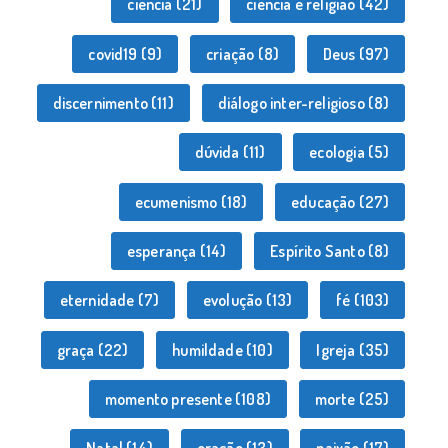
ciência
(21)
ciência e religião
(42)
covid19
(9)
criação
(8)
Deus
(97)
discernimento
(11)
diálogo inter-religioso
(8)
dúvida
(11)
ecologia
(5)
ecumenismo
(18)
educação
(27)
esperança
(14)
Espírito Santo
(8)
eternidade
(7)
evolução
(13)
fé
(103)
graça
(22)
humildade
(10)
Igreja
(35)
momento presente
(108)
morte
(25)