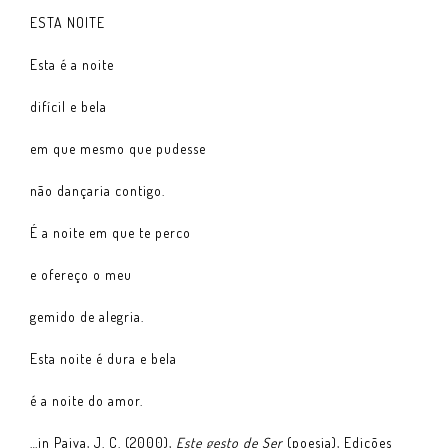
ESTA NOITE
Esta é a noite
difícil e bela
em que mesmo que pudesse
não dançaria contigo.
É a noite em que te perco
e ofereço o meu
gemido de alegria.
Esta noite é dura e bela
é a noite do amor.
…in Paiva, J. C. (2000),
Este gesto de Ser
(poesia), Edições