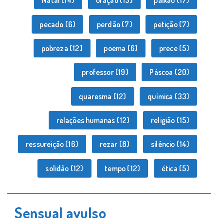
Natal
(14)
oração
(13)
paixão
(17)
pecado
(6)
perdão
(7)
petição
(7)
pobreza
(12)
poema
(6)
prece
(5)
professor
(19)
Páscoa
(20)
quaresma
(12)
química
(33)
relações humanas
(12)
religião
(15)
ressureição
(16)
rezar
(8)
silêncio
(14)
solidão
(12)
tempo
(12)
ética
(5)
Sensual avulso