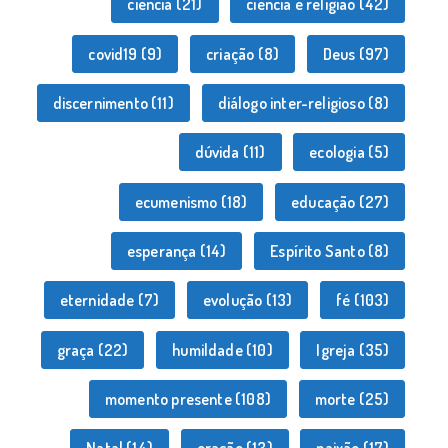
ciência
(21)
ciência e religião
(42)
covid19
(9)
criação
(8)
Deus
(97)
discernimento
(11)
diálogo inter-religioso
(8)
dúvida
(11)
ecologia
(5)
ecumenismo
(18)
educação
(27)
esperança
(14)
Espírito Santo
(8)
eternidade
(7)
evolução
(13)
fé
(103)
graça
(22)
humildade
(10)
Igreja
(35)
momento presente
(108)
morte
(25)