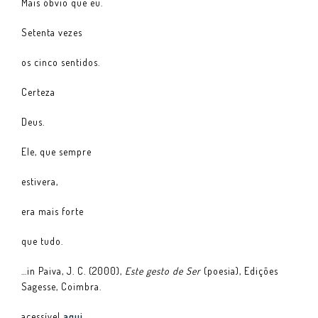
Mais óbvio que eu.
Setenta vezes
os cinco sentidos.
Certeza
Deus.
Ele, que sempre
estivera,
era mais forte
que tudo.
…in Paiva, J. C. (2000),
Este gesto de Ser
(poesia), Edições
Sagesse, Coimbra.
acessível
aqui