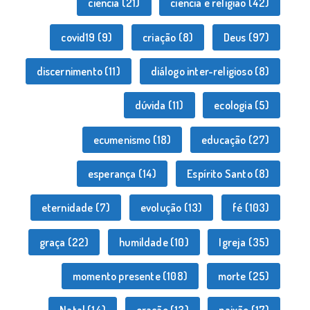
ciência
(21)
ciência e religião
(42)
covid19
(9)
criação
(8)
Deus
(97)
discernimento
(11)
diálogo inter-religioso
(8)
dúvida
(11)
ecologia
(5)
ecumenismo
(18)
educação
(27)
esperança
(14)
Espírito Santo
(8)
eternidade
(7)
evolução
(13)
fé
(103)
graça
(22)
humildade
(10)
Igreja
(35)
momento presente
(108)
morte
(25)