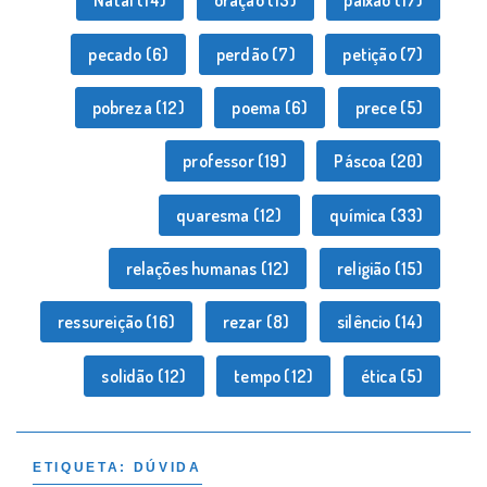
Natal
(14)
oração
(13)
paixão
(17)
pecado
(6)
perdão
(7)
petição
(7)
pobreza
(12)
poema
(6)
prece
(5)
professor
(19)
Páscoa
(20)
quaresma
(12)
química
(33)
relações humanas
(12)
religião
(15)
ressureição
(16)
rezar
(8)
silêncio
(14)
solidão
(12)
tempo
(12)
ética
(5)
ETIQUETA:
DÚVIDA