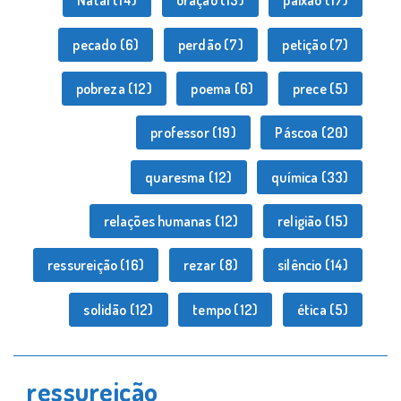
Natal
(14)
oração
(13)
paixão
(17)
pecado
(6)
perdão
(7)
petição
(7)
pobreza
(12)
poema
(6)
prece
(5)
professor
(19)
Páscoa
(20)
quaresma
(12)
química
(33)
relações humanas
(12)
religião
(15)
ressureição
(16)
rezar
(8)
silêncio
(14)
solidão
(12)
tempo
(12)
ética
(5)
ressureição