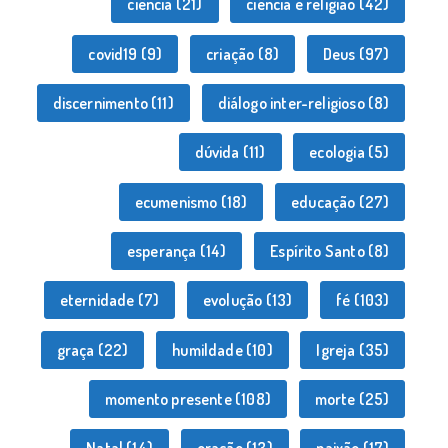
ciência
(21)
ciência e religião
(42)
covid19
(9)
criação
(8)
Deus
(97)
discernimento
(11)
diálogo inter-religioso
(8)
dúvida
(11)
ecologia
(5)
ecumenismo
(18)
educação
(27)
esperança
(14)
Espírito Santo
(8)
eternidade
(7)
evolução
(13)
fé
(103)
graça
(22)
humildade
(10)
Igreja
(35)
momento presente
(108)
morte
(25)