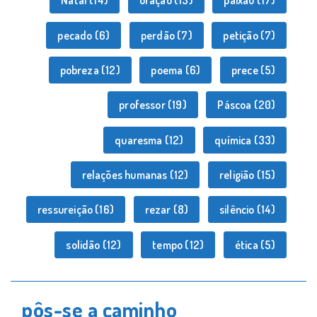
Natal
(14)
oração
(13)
paixão
(17)
pecado
(6)
perdão
(7)
petição
(7)
pobreza
(12)
poema
(6)
prece
(5)
professor
(19)
Páscoa
(20)
quaresma
(12)
química
(33)
relações humanas
(12)
religião
(15)
ressureição
(16)
rezar
(8)
silêncio
(14)
solidão
(12)
tempo
(12)
ética
(5)
pôs-se a caminho