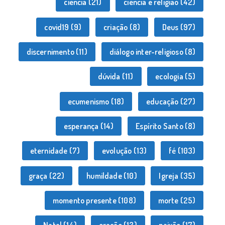
ciência
(21)
ciência e religião
(42)
covid19
(9)
criação
(8)
Deus
(97)
discernimento
(11)
diálogo inter-religioso
(8)
dúvida
(11)
ecologia
(5)
ecumenismo
(18)
educação
(27)
esperança
(14)
Espírito Santo
(8)
eternidade
(7)
evolução
(13)
fé
(103)
graça
(22)
humildade
(10)
Igreja
(35)
momento presente
(108)
morte
(25)