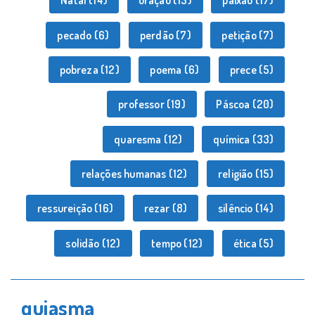
Natal
(14)
oração
(13)
paixão
(17)
pecado
(6)
perdão
(7)
petição
(7)
pobreza
(12)
poema
(6)
prece
(5)
professor
(19)
Páscoa
(20)
quaresma
(12)
química
(33)
relações humanas
(12)
religião
(15)
ressureição
(16)
rezar
(8)
silêncio
(14)
solidão
(12)
tempo
(12)
ética
(5)
quiasma