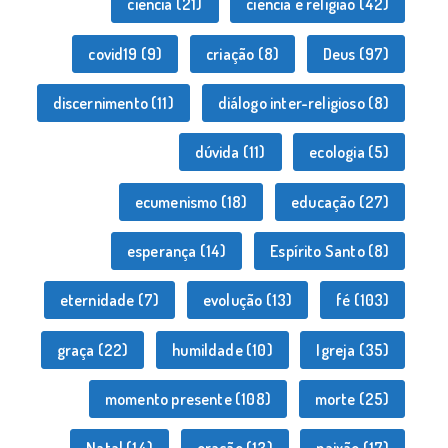
ciência
(21)
ciência e religião
(42)
covid19
(9)
criação
(8)
Deus
(97)
discernimento
(11)
diálogo inter-religioso
(8)
dúvida
(11)
ecologia
(5)
ecumenismo
(18)
educação
(27)
esperança
(14)
Espírito Santo
(8)
eternidade
(7)
evolução
(13)
fé
(103)
graça
(22)
humildade
(10)
Igreja
(35)
momento presente
(108)
morte
(25)