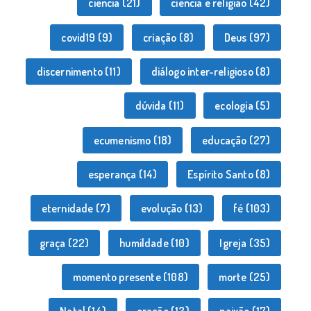
ciência
(21)
ciência e religião
(42)
covid19
(9)
criação
(8)
Deus
(97)
discernimento
(11)
diálogo inter-religioso
(8)
dúvida
(11)
ecologia
(5)
ecumenismo
(18)
educação
(27)
esperança
(14)
Espírito Santo
(8)
eternidade
(7)
evolução
(13)
fé
(103)
graça
(22)
humildade
(10)
Igreja
(35)
momento presente
(108)
morte
(25)