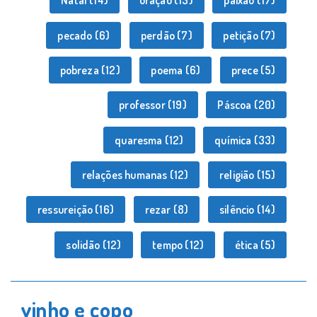
Natal
(14)
oração
(13)
paixão
(17)
pecado
(6)
perdão
(7)
petição
(7)
pobreza
(12)
poema
(6)
prece
(5)
professor
(19)
Páscoa
(20)
quaresma
(12)
química
(33)
relações humanas
(12)
religião
(15)
ressureição
(16)
rezar
(8)
silêncio
(14)
solidão
(12)
tempo
(12)
ética
(5)
vinho e copo