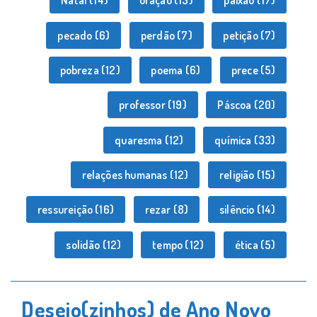
Natal
(14)
oração
(13)
paixão
(17)
pecado
(6)
perdão
(7)
petição
(7)
pobreza
(12)
poema
(6)
prece
(5)
professor
(19)
Páscoa
(20)
quaresma
(12)
química
(33)
relações humanas
(12)
religião
(15)
ressureição
(16)
rezar
(8)
silêncio
(14)
solidão
(12)
tempo
(12)
ética
(5)
Desejo(zinhos) de Ano Novo