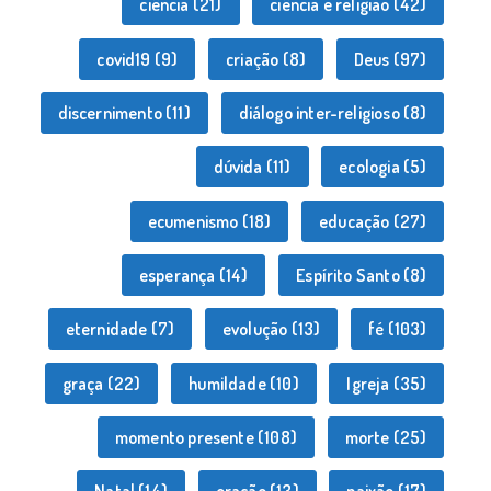
ciência
(21)
ciência e religião
(42)
covid19
(9)
criação
(8)
Deus
(97)
discernimento
(11)
diálogo inter-religioso
(8)
dúvida
(11)
ecologia
(5)
ecumenismo
(18)
educação
(27)
esperança
(14)
Espírito Santo
(8)
eternidade
(7)
evolução
(13)
fé
(103)
graça
(22)
humildade
(10)
Igreja
(35)
momento presente
(108)
morte
(25)