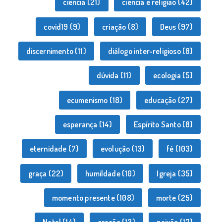
ciência
(21)
ciência e religião
(42)
covid19
(9)
criação
(8)
Deus
(97)
discernimento
(11)
diálogo inter-religioso
(8)
dúvida
(11)
ecologia
(5)
ecumenismo
(18)
educação
(27)
esperança
(14)
Espírito Santo
(8)
eternidade
(7)
evolução
(13)
fé
(103)
graça
(22)
humildade
(10)
Igreja
(35)
momento presente
(108)
morte
(25)