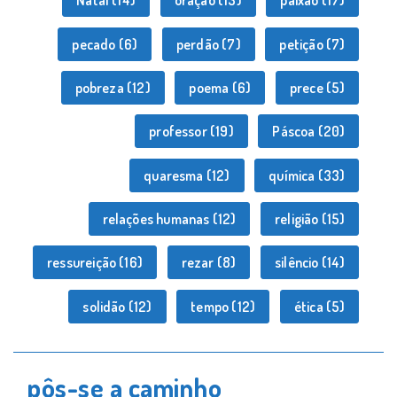
Natal
(14)
oração
(13)
paixão
(17)
pecado
(6)
perdão
(7)
petição
(7)
pobreza
(12)
poema
(6)
prece
(5)
professor
(19)
Páscoa
(20)
quaresma
(12)
química
(33)
relações humanas
(12)
religião
(15)
ressureição
(16)
rezar
(8)
silêncio
(14)
solidão
(12)
tempo
(12)
ética
(5)
pôs-se a caminho