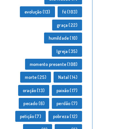
evolução
(13)
fé
(103)
graça
(22)
humildade
(10)
Igreja
(35)
momento presente
(108)
morte
(25)
Natal
(14)
oração
(13)
paixão
(17)
pecado
(6)
perdão
(7)
petição
(7)
pobreza
(12)