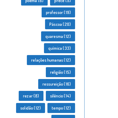
poema
(6)
prece
(5)
professor
(19)
Páscoa
(20)
quaresma
(12)
química
(33)
relações humanas
(12)
religião
(15)
ressureição
(16)
rezar
(8)
silêncio
(14)
solidão
(12)
tempo
(12)