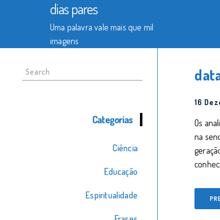
dias pares
Uma palavra vale mais que mil
imagens
Search
dat
for:
16 Dez
Categorias
Os anal
na send
Ciência
geraçã
conhec
Educação
Espiritualidade
PR
Frases