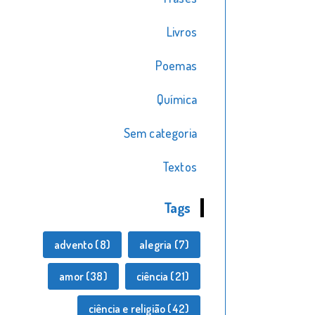
Livros
Poemas
Química
Sem categoria
Textos
Tags
advento
(8)
alegria
(7)
amor
(38)
ciência
(21)
ciência e religião
(42)