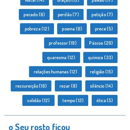
Natal
(14)
oração
(13)
paixão
(17)
pecado
(6)
perdão
(7)
petição
(7)
pobreza
(12)
poema
(6)
prece
(5)
professor
(19)
Páscoa
(20)
quaresma
(12)
química
(33)
relações humanas
(12)
religião
(15)
ressureição
(16)
rezar
(8)
silêncio
(14)
solidão
(12)
tempo
(12)
ética
(5)
o Seu rosto ficou