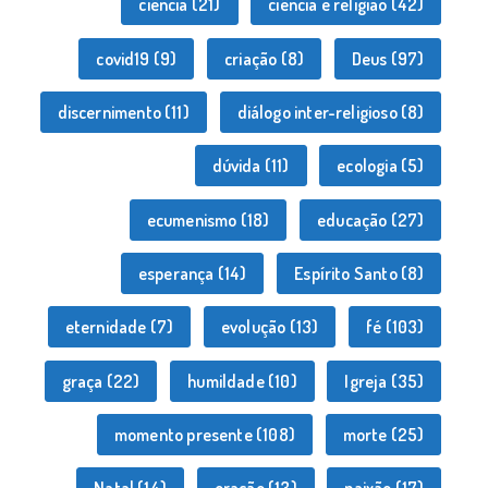
ciência
(21)
ciência e religião
(42)
covid19
(9)
criação
(8)
Deus
(97)
discernimento
(11)
diálogo inter-religioso
(8)
dúvida
(11)
ecologia
(5)
ecumenismo
(18)
educação
(27)
esperança
(14)
Espírito Santo
(8)
eternidade
(7)
evolução
(13)
fé
(103)
graça
(22)
humildade
(10)
Igreja
(35)
momento presente
(108)
morte
(25)