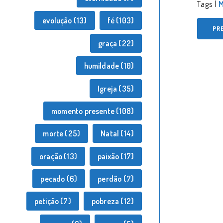
Tags |
M
evolução
(13)
fé
(103)
PR
graça
(22)
humildade
(10)
Igreja
(35)
momento presente
(108)
morte
(25)
Natal
(14)
oração
(13)
paixão
(17)
pecado
(6)
perdão
(7)
petição
(7)
pobreza
(12)