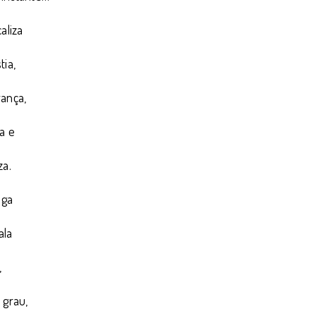
aliza
tia,
rança,
a e
za.
oga
ala
,
 grau,