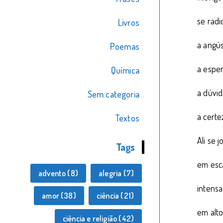
se radic
Livros
a angús
Poemas
a espe
Química
a dúvid
Sem categoria
a certe
Textos
Ali se j
Tags
em esc
advento
(8)
alegria
(7)
intensa
amor
(38)
ciência
(21)
em alto
ciência e religião
(42)