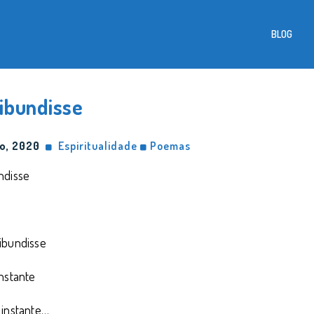
BLOG
ibundisse
o, 2020
Espiritualidade
Poemas
ndisse
ibundisse
nstante
 instante…