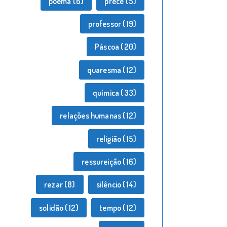
poema
(6)
prece
(5)
professor
(19)
Páscoa
(20)
quaresma
(12)
química
(33)
relações humanas
(12)
religião
(15)
ressureição
(16)
rezar
(8)
silêncio
(14)
solidão
(12)
tempo
(12)