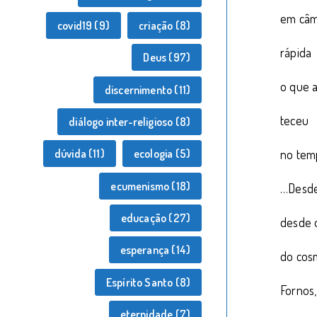
em câm
covid19
(9)
criação
(8)
rápida
Deus
(97)
o que a
discernimento
(11)
teceu
diálogo inter-religioso
(8)
no tem
dúvida
(11)
ecologia
(5)
ecumenismo
(18)
…Desde
educação
(27)
desde 
esperança
(14)
do cos
Espírito Santo
(8)
Fornos
eternidade
(7)