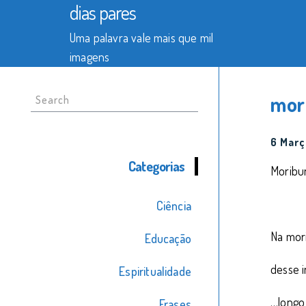
dias pares
Uma palavra vale mais que mil
imagens
Search
mor
for:
6 Març
Categorias
Moribu
Ciência
Na mor
Educação
desse i
Espiritualidade
…longo
Frases