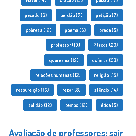
Natal
(14)
oração
(13)
paixão
(17)
pecado
(6)
perdão
(7)
petição
(7)
pobreza
(12)
poema
(6)
prece
(5)
professor
(19)
Páscoa
(20)
quaresma
(12)
química
(33)
relações humanas
(12)
religião
(15)
ressureição
(16)
rezar
(8)
silêncio
(14)
solidão
(12)
tempo
(12)
ética
(5)
Avaliação de professores: sair