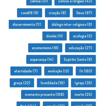
ciência
(21)
ciência e religião
(42)
covid19
(9)
criação
(8)
Deus
(97)
discernimento
(11)
diálogo inter-religioso
(8)
dúvida
(11)
ecologia
(5)
ecumenismo
(18)
educação
(27)
esperança
(14)
Espírito Santo
(8)
eternidade
(7)
evolução
(13)
fé
(103)
graça
(22)
humildade
(10)
Igreja
(35)
momento presente
(108)
morte
(25)