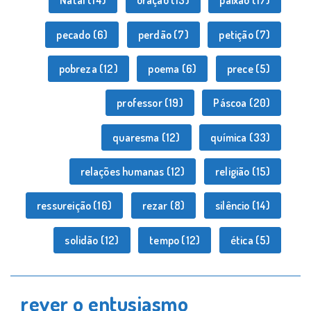
Natal
(14)
oração
(13)
paixão
(17)
pecado
(6)
perdão
(7)
petição
(7)
pobreza
(12)
poema
(6)
prece
(5)
professor
(19)
Páscoa
(20)
quaresma
(12)
química
(33)
relações humanas
(12)
religião
(15)
ressureição
(16)
rezar
(8)
silêncio
(14)
solidão
(12)
tempo
(12)
ética
(5)
rever o entusiasmo