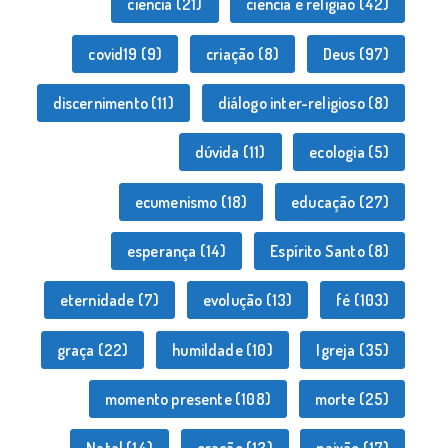
ciência
(21)
ciência e religião
(42)
covid19
(9)
criação
(8)
Deus
(97)
discernimento
(11)
diálogo inter-religioso
(8)
dúvida
(11)
ecologia
(5)
ecumenismo
(18)
educação
(27)
esperança
(14)
Espírito Santo
(8)
eternidade
(7)
evolução
(13)
fé
(103)
graça
(22)
humildade
(10)
Igreja
(35)
momento presente
(108)
morte
(25)