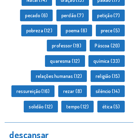
Natal
(14)
oração
(13)
paixão
(17)
pecado
(6)
perdão
(7)
petição
(7)
pobreza
(12)
poema
(6)
prece
(5)
professor
(19)
Páscoa
(20)
quaresma
(12)
química
(33)
relações humanas
(12)
religião
(15)
ressureição
(16)
rezar
(8)
silêncio
(14)
solidão
(12)
tempo
(12)
ética
(5)
descansar