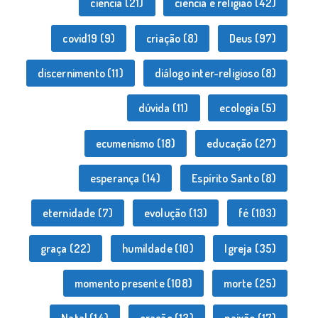
ciência
(21)
ciência e religião
(42)
covid19
(9)
criação
(8)
Deus
(97)
discernimento
(11)
diálogo inter-religioso
(8)
dúvida
(11)
ecologia
(5)
ecumenismo
(18)
educação
(27)
esperança
(14)
Espírito Santo
(8)
eternidade
(7)
evolução
(13)
fé
(103)
graça
(22)
humildade
(10)
Igreja
(35)
momento presente
(108)
morte
(25)