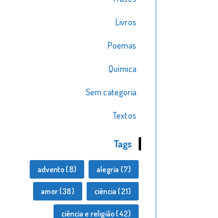
Livros
Poemas
Química
Sem categoria
Textos
Tags
advento
(8)
alegria
(7)
amor
(38)
ciência
(21)
ciência e religião
(42)