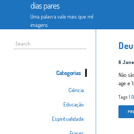
dias pares
Uma palavra vale mais que mil
imagens
Search
Deu
for:
6 Jane
Categorias
Não são
age e ‘
Ciência
Tags |
D
Educação
PR
Espiritualidade
Frases