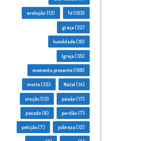
evolução
(13)
fé
(103)
graça
(22)
humildade
(10)
Igreja
(35)
momento presente
(108)
morte
(25)
Natal
(14)
oração
(13)
paixão
(17)
pecado
(6)
perdão
(7)
petição
(7)
pobreza
(12)