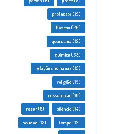
poema
(6)
prece
(5)
professor
(19)
Páscoa
(20)
quaresma
(12)
química
(33)
relações humanas
(12)
religião
(15)
ressureição
(16)
rezar
(8)
silêncio
(14)
solidão
(12)
tempo
(12)