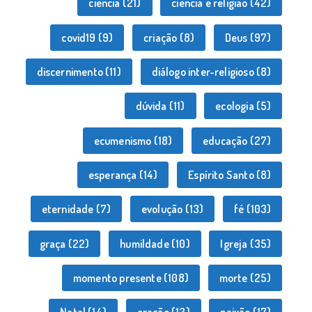
ciência
(21)
ciência e religião
(42)
covid19
(9)
criação
(8)
Deus
(97)
discernimento
(11)
diálogo inter-religioso
(8)
dúvida
(11)
ecologia
(5)
ecumenismo
(18)
educação
(27)
esperança
(14)
Espírito Santo
(8)
eternidade
(7)
evolução
(13)
fé
(103)
graça
(22)
humildade
(10)
Igreja
(35)
momento presente
(108)
morte
(25)