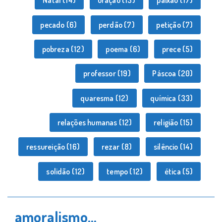
Natal
(14)
oração
(13)
paixão
(17)
pecado
(6)
perdão
(7)
petição
(7)
pobreza
(12)
poema
(6)
prece
(5)
professor
(19)
Páscoa
(20)
quaresma
(12)
química
(33)
relações humanas
(12)
religião
(15)
ressureição
(16)
rezar
(8)
silêncio
(14)
solidão
(12)
tempo
(12)
ética
(5)
amoralismo…