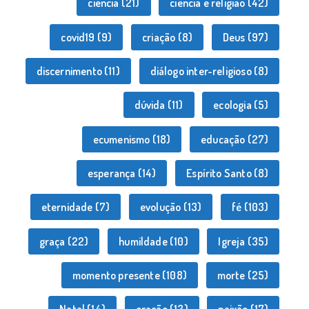
ciência
(21)
ciência e religião
(42)
covid19
(9)
criação
(8)
Deus
(97)
discernimento
(11)
diálogo inter-religioso
(8)
dúvida
(11)
ecologia
(5)
ecumenismo
(18)
educação
(27)
esperança
(14)
Espírito Santo
(8)
eternidade
(7)
evolução
(13)
fé
(103)
graça
(22)
humildade
(10)
Igreja
(35)
momento presente
(108)
morte
(25)