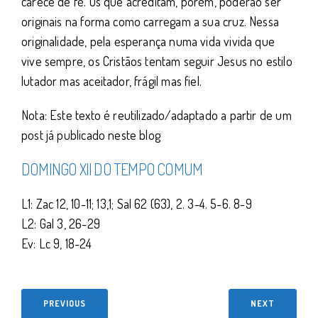
carece de fé. Os que acreditam, porém, poderão ser
originais na forma como carregam a sua cruz. Nessa
originalidade, pela esperança numa vida vivida que
vive sempre, os Cristãos tentam seguir Jesus no estilo
lutador mas aceitador, frágil mas fiel.
Nota: Este texto é reutilizado/adaptado a partir de um
post já publicado neste blog
DOMINGO XII DO TEMPO COMUM
L1: Zac 12, 10-11; 13,1; Sal 62 (63), 2. 3-4. 5-6. 8-9
L2: Gal 3, 26-29
Ev: Lc 9, 18-24
PREVIOUS
NEXT