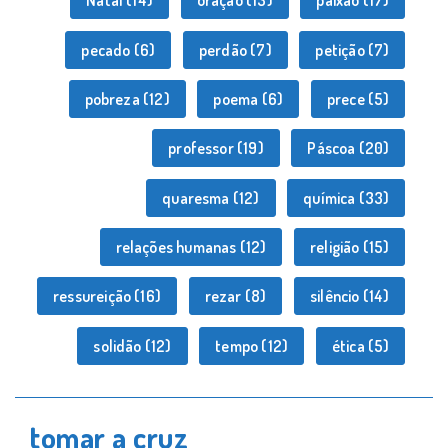
Natal
(14)
oração
(13)
paixão
(17)
pecado
(6)
perdão
(7)
petição
(7)
pobreza
(12)
poema
(6)
prece
(5)
professor
(19)
Páscoa
(20)
quaresma
(12)
química
(33)
relações humanas
(12)
religião
(15)
ressureição
(16)
rezar
(8)
silêncio
(14)
solidão
(12)
tempo
(12)
ética
(5)
tomar a cruz