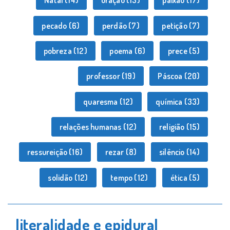
Natal
(14)
oração
(13)
paixão
(17)
pecado
(6)
perdão
(7)
petição
(7)
pobreza
(12)
poema
(6)
prece
(5)
professor
(19)
Páscoa
(20)
quaresma
(12)
química
(33)
relações humanas
(12)
religião
(15)
ressureição
(16)
rezar
(8)
silêncio
(14)
solidão
(12)
tempo
(12)
ética
(5)
literalidade e epidural