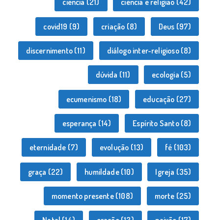
ciência
(21)
ciência e religião
(42)
covid19
(9)
criação
(8)
Deus
(97)
discernimento
(11)
diálogo inter-religioso
(8)
dúvida
(11)
ecologia
(5)
ecumenismo
(18)
educação
(27)
esperança
(14)
Espírito Santo
(8)
eternidade
(7)
evolução
(13)
fé
(103)
graça
(22)
humildade
(10)
Igreja
(35)
momento presente
(108)
morte
(25)