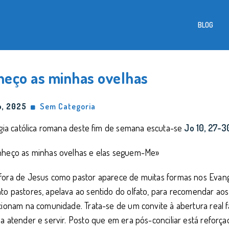
BLOG
heço as minhas ovelhas
o, 2025
Sem Categoria
rgia católica romana deste fim de semana escuta-se
Jo 10, 27-
3
nheço as minhas ovelhas e elas seguem-Me»
fora de Jesus como pastor aparece de muitas formas nos Evang
o pastores, apelava ao sentido do olfato, para recomendar ao
cionam na comunidade. Trata-se de um convite à abertura real 
a atender e servir. Posto que em era pós-conciliar está reforç