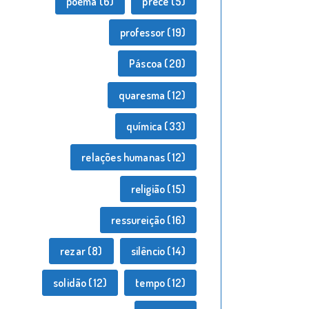
poema
(6)
prece
(5)
professor
(19)
Páscoa
(20)
quaresma
(12)
química
(33)
relações humanas
(12)
religião
(15)
ressureição
(16)
rezar
(8)
silêncio
(14)
solidão
(12)
tempo
(12)