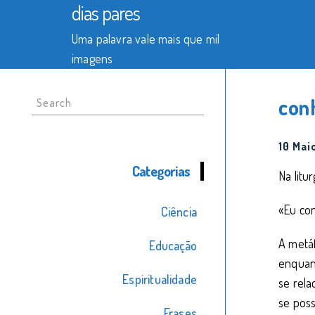
dias pares
Uma palavra vale mais que mil
imagens
Search
con
for:
10 Mai
Categorias
Na litu
«Eu co
Ciência
A metá
Educação
enquant
Espiritualidade
se rela
se poss
Frases