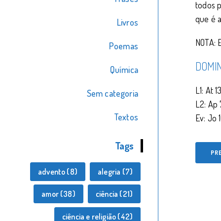
todos p
que é a
Livros
NOTA: E
Poemas
DOMIN
Química
L1: At 1
Sem categoria
L2: Ap 7
Textos
Ev: Jo 
Tags
PR
advento
(8)
alegria
(7)
amor
(38)
ciência
(21)
ciência e religião
(42)