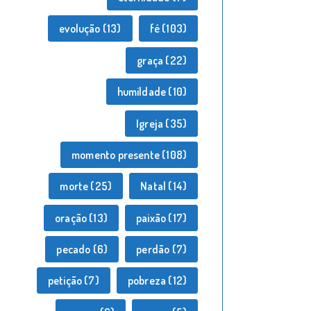
evolução
(13)
fé
(103)
graça
(22)
humildade
(10)
Igreja
(35)
momento presente
(108)
morte
(25)
Natal
(14)
oração
(13)
paixão
(17)
pecado
(6)
perdão
(7)
petição
(7)
pobreza
(12)