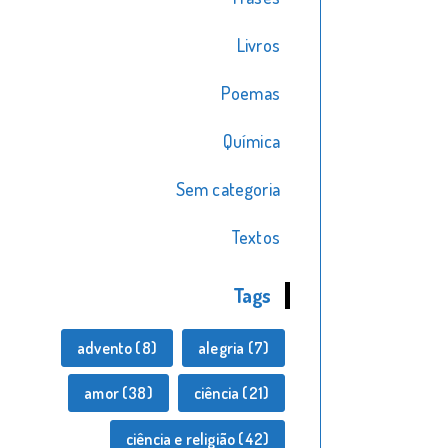
Livros
Poemas
Química
Sem categoria
Textos
Tags
advento
(8)
alegria
(7)
amor
(38)
ciência
(21)
ciência e religião
(42)