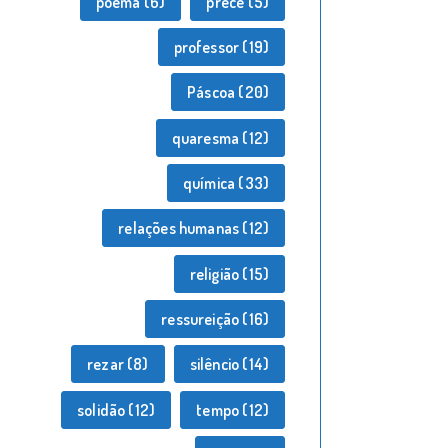
poema
(6)
prece
(5)
professor
(19)
Páscoa
(20)
quaresma
(12)
química
(33)
relações humanas
(12)
religião
(15)
ressureição
(16)
rezar
(8)
silêncio
(14)
solidão
(12)
tempo
(12)