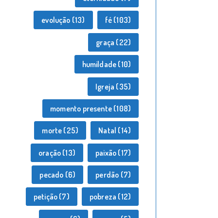
evolução
(13)
fé
(103)
graça
(22)
humildade
(10)
Igreja
(35)
momento presente
(108)
morte
(25)
Natal
(14)
oração
(13)
paixão
(17)
pecado
(6)
perdão
(7)
petição
(7)
pobreza
(12)