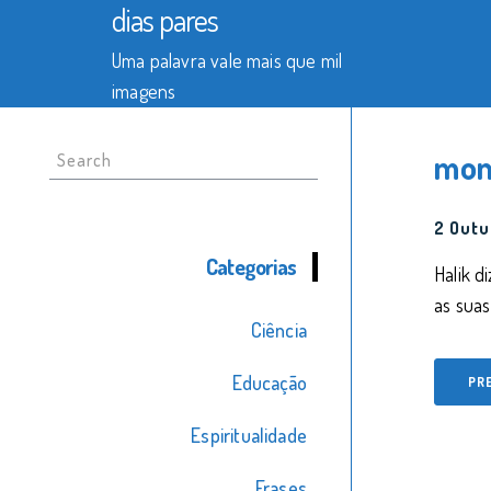
dias pares
Uma palavra vale mais que mil
imagens
Search
mon
for:
2 Outu
Categorias
Halik d
as suas
Ciência
Educação
PR
Espiritualidade
Frases