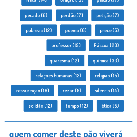
Natal
(14)
oração
(13)
paixão
(17)
pecado
(6)
perdão
(7)
petição
(7)
pobreza
(12)
poema
(6)
prece
(5)
professor
(19)
Páscoa
(20)
quaresma
(12)
química
(33)
relações humanas
(12)
religião
(15)
ressureição
(16)
rezar
(8)
silêncio
(14)
solidão
(12)
tempo
(12)
ética
(5)
quem comer deste pão viverá