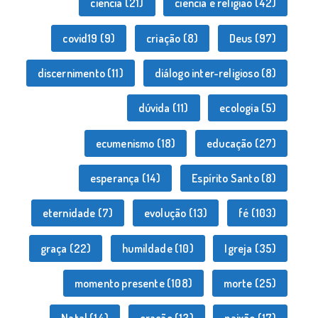
ciência
(21)
ciência e religião
(42)
covid19
(9)
criação
(8)
Deus
(97)
discernimento
(11)
diálogo inter-religioso
(8)
dúvida
(11)
ecologia
(5)
ecumenismo
(18)
educação
(27)
esperança
(14)
Espírito Santo
(8)
eternidade
(7)
evolução
(13)
fé
(103)
graça
(22)
humildade
(10)
Igreja
(35)
momento presente
(108)
morte
(25)