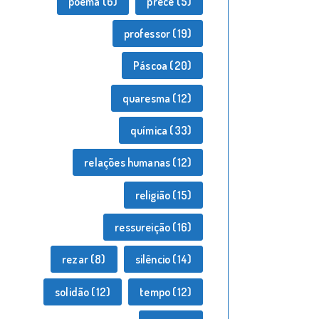
poema
(6)
prece
(5)
professor
(19)
Páscoa
(20)
quaresma
(12)
química
(33)
relações humanas
(12)
religião
(15)
ressureição
(16)
rezar
(8)
silêncio
(14)
solidão
(12)
tempo
(12)