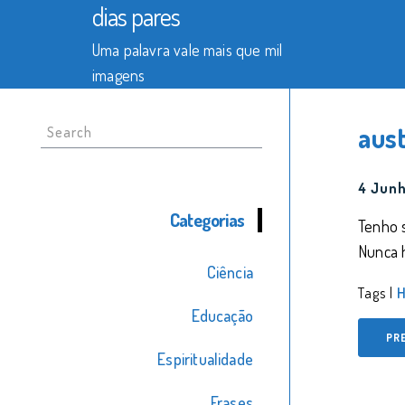
dias pares
Uma palavra vale mais que mil
imagens
Search
aus
for:
4 Junh
Categorias
Tenho s
Nunca 
Ciência
Tags |
H
Educação
PR
Espiritualidade
Frases