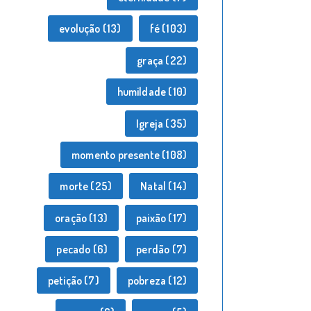
evolução
(13)
fé
(103)
graça
(22)
humildade
(10)
Igreja
(35)
momento presente
(108)
morte
(25)
Natal
(14)
oração
(13)
paixão
(17)
pecado
(6)
perdão
(7)
petição
(7)
pobreza
(12)