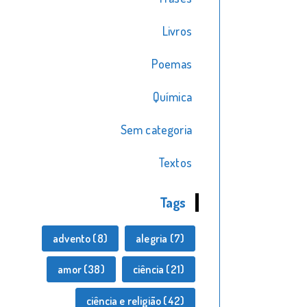
Livros
Poemas
Química
Sem categoria
Textos
Tags
advento
(8)
alegria
(7)
amor
(38)
ciência
(21)
ciência e religião
(42)