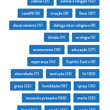
ciência
(21)
ciência e religião
(42)
covid19
(9)
criação
(8)
Deus
(97)
discernimento
(11)
diálogo inter-religioso
(8)
dúvida
(11)
ecologia
(5)
ecumenismo
(18)
educação
(27)
esperança
(14)
Espírito Santo
(8)
eternidade
(7)
evolução
(13)
fé
(103)
graça
(22)
humildade
(10)
Igreja
(35)
momento presente
(108)
morte
(25)