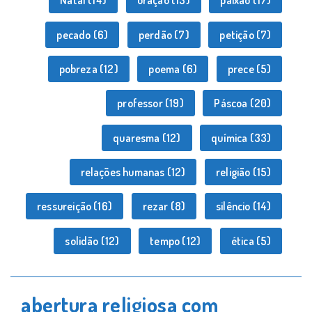
Natal
(14)
oração
(13)
paixão
(17)
pecado
(6)
perdão
(7)
petição
(7)
pobreza
(12)
poema
(6)
prece
(5)
professor
(19)
Páscoa
(20)
quaresma
(12)
química
(33)
relações humanas
(12)
religião
(15)
ressureição
(16)
rezar
(8)
silêncio
(14)
solidão
(12)
tempo
(12)
ética
(5)
abertura religiosa com