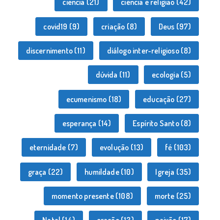
ciência
(21)
ciência e religião
(42)
covid19
(9)
criação
(8)
Deus
(97)
discernimento
(11)
diálogo inter-religioso
(8)
dúvida
(11)
ecologia
(5)
ecumenismo
(18)
educação
(27)
esperança
(14)
Espírito Santo
(8)
eternidade
(7)
evolução
(13)
fé
(103)
graça
(22)
humildade
(10)
Igreja
(35)
momento presente
(108)
morte
(25)