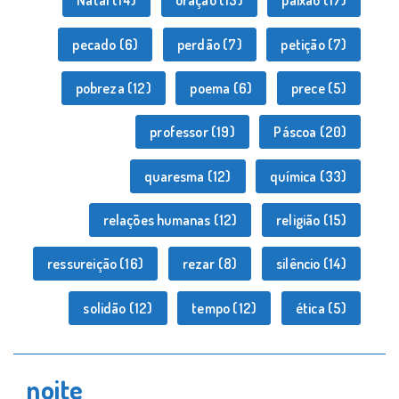
Natal
(14)
oração
(13)
paixão
(17)
pecado
(6)
perdão
(7)
petição
(7)
pobreza
(12)
poema
(6)
prece
(5)
professor
(19)
Páscoa
(20)
quaresma
(12)
química
(33)
relações humanas
(12)
religião
(15)
ressureição
(16)
rezar
(8)
silêncio
(14)
solidão
(12)
tempo
(12)
ética
(5)
noite