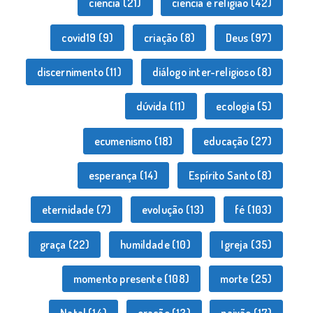
ciência
(21)
ciência e religião
(42)
covid19
(9)
criação
(8)
Deus
(97)
discernimento
(11)
diálogo inter-religioso
(8)
dúvida
(11)
ecologia
(5)
ecumenismo
(18)
educação
(27)
esperança
(14)
Espírito Santo
(8)
eternidade
(7)
evolução
(13)
fé
(103)
graça
(22)
humildade
(10)
Igreja
(35)
momento presente
(108)
morte
(25)