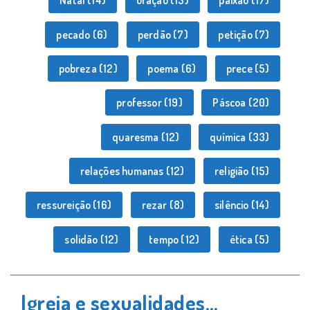
Natal
(14)
oração
(13)
paixão
(17)
pecado
(6)
perdão
(7)
petição
(7)
pobreza
(12)
poema
(6)
prece
(5)
professor
(19)
Páscoa
(20)
quaresma
(12)
química
(33)
relações humanas
(12)
religião
(15)
ressureição
(16)
rezar
(8)
silêncio
(14)
solidão
(12)
tempo
(12)
ética
(5)
Igreja e sexualidades…