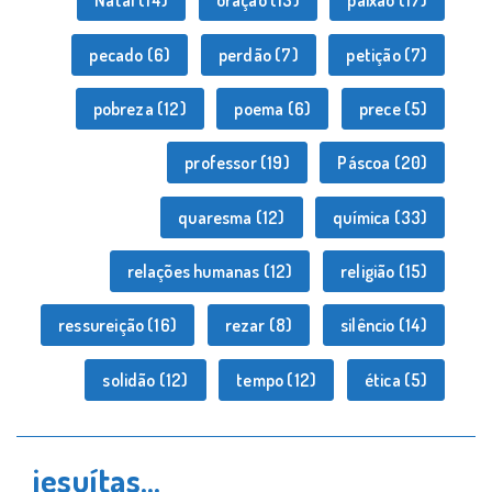
Natal
(14)
oração
(13)
paixão
(17)
pecado
(6)
perdão
(7)
petição
(7)
pobreza
(12)
poema
(6)
prece
(5)
professor
(19)
Páscoa
(20)
quaresma
(12)
química
(33)
relações humanas
(12)
religião
(15)
ressureição
(16)
rezar
(8)
silêncio
(14)
solidão
(12)
tempo
(12)
ética
(5)
jesuítas…