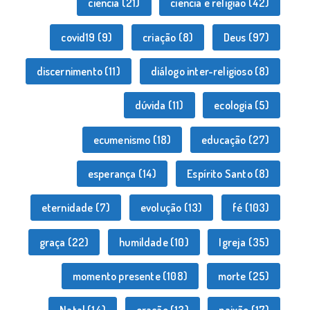
ciência
(21)
ciência e religião
(42)
covid19
(9)
criação
(8)
Deus
(97)
discernimento
(11)
diálogo inter-religioso
(8)
dúvida
(11)
ecologia
(5)
ecumenismo
(18)
educação
(27)
esperança
(14)
Espírito Santo
(8)
eternidade
(7)
evolução
(13)
fé
(103)
graça
(22)
humildade
(10)
Igreja
(35)
momento presente
(108)
morte
(25)