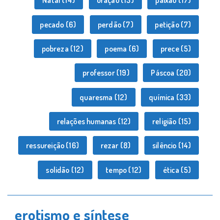
Natal
(14)
oração
(13)
paixão
(17)
pecado
(6)
perdão
(7)
petição
(7)
pobreza
(12)
poema
(6)
prece
(5)
professor
(19)
Páscoa
(20)
quaresma
(12)
química
(33)
relações humanas
(12)
religião
(15)
ressureição
(16)
rezar
(8)
silêncio
(14)
solidão
(12)
tempo
(12)
ética
(5)
erotismo e síntese