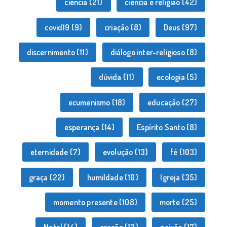
ciência
(21)
ciência e religião
(42)
covid19
(9)
criação
(8)
Deus
(97)
discernimento
(11)
diálogo inter-religioso
(8)
dúvida
(11)
ecologia
(5)
ecumenismo
(18)
educação
(27)
esperança
(14)
Espírito Santo
(8)
eternidade
(7)
evolução
(13)
fé
(103)
graça
(22)
humildade
(10)
Igreja
(35)
momento presente
(108)
morte
(25)