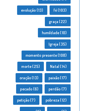
evolução
(13)
fé
(103)
graça
(22)
humildade
(10)
Igreja
(35)
momento presente
(108)
morte
(25)
Natal
(14)
oração
(13)
paixão
(17)
pecado
(6)
perdão
(7)
petição
(7)
pobreza
(12)