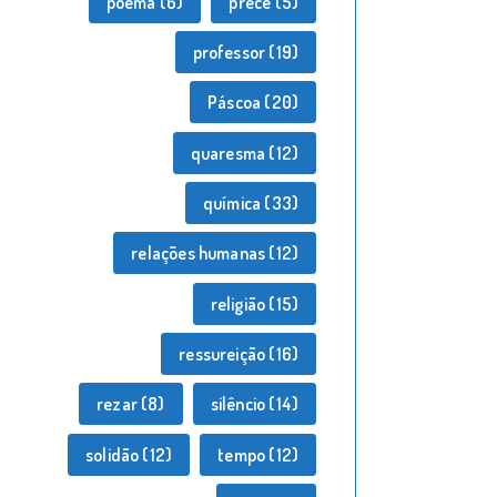
poema
(6)
prece
(5)
professor
(19)
Páscoa
(20)
quaresma
(12)
química
(33)
relações humanas
(12)
religião
(15)
ressureição
(16)
rezar
(8)
silêncio
(14)
solidão
(12)
tempo
(12)