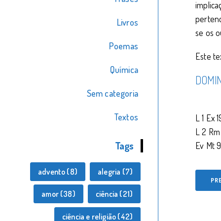
implica
pertenc
Livros
se os 
Poemas
Este te
Química
DOMIN
Sem categoria
Textos
L 1 Ex 1
L 2 Rm 
Tags
Ev Mt 9
advento
(8)
alegria
(7)
PR
amor
(38)
ciência
(21)
ciência e religião
(42)