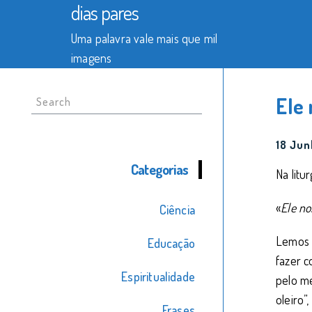
dias pares
Uma palavra vale mais que mil
imagens
Search
Ele 
for:
18 Jun
Categorias
Na litu
«
Ele no
Ciência
Lemos n
Educação
fazer c
Espiritualidade
pelo me
oleiro”
Frases