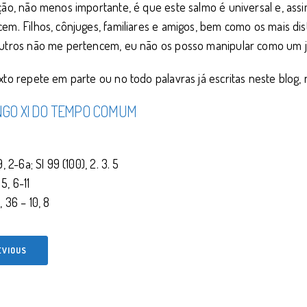
ção, não menos importante, é que este salmo é universal e, ass
em. Filhos, cônjuges, familiares e amigos, bem como os mais dis
outros não me pertencem, eu não os posso manipular como um 
xto repete em parte ou no todo palavras já escritas neste blog,
GO XI DO TEMPO COMUM
9, 2-6a; Sl 99 (100), 2. 3. 5
5, 6-11
, 36 – 10, 8
EVIOUS