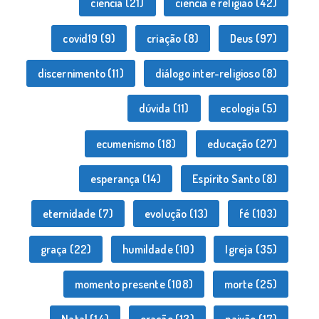
ciência
(21)
ciência e religião
(42)
covid19
(9)
criação
(8)
Deus
(97)
discernimento
(11)
diálogo inter-religioso
(8)
dúvida
(11)
ecologia
(5)
ecumenismo
(18)
educação
(27)
esperança
(14)
Espírito Santo
(8)
eternidade
(7)
evolução
(13)
fé
(103)
graça
(22)
humildade
(10)
Igreja
(35)
momento presente
(108)
morte
(25)