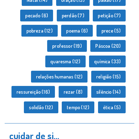
Natal
(14)
oração
(13)
paixão
(17)
pecado
(6)
perdão
(7)
petição
(7)
pobreza
(12)
poema
(6)
prece
(5)
professor
(19)
Páscoa
(20)
quaresma
(12)
química
(33)
relações humanas
(12)
religião
(15)
ressureição
(16)
rezar
(8)
silêncio
(14)
solidão
(12)
tempo
(12)
ética
(5)
cuidar de si…