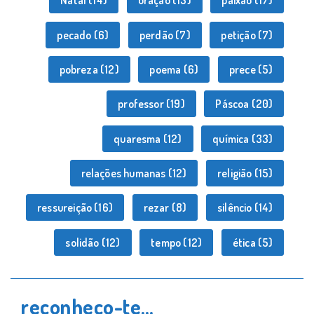
Natal
(14)
oração
(13)
paixão
(17)
pecado
(6)
perdão
(7)
petição
(7)
pobreza
(12)
poema
(6)
prece
(5)
professor
(19)
Páscoa
(20)
quaresma
(12)
química
(33)
relações humanas
(12)
religião
(15)
ressureição
(16)
rezar
(8)
silêncio
(14)
solidão
(12)
tempo
(12)
ética
(5)
reconheço-te…