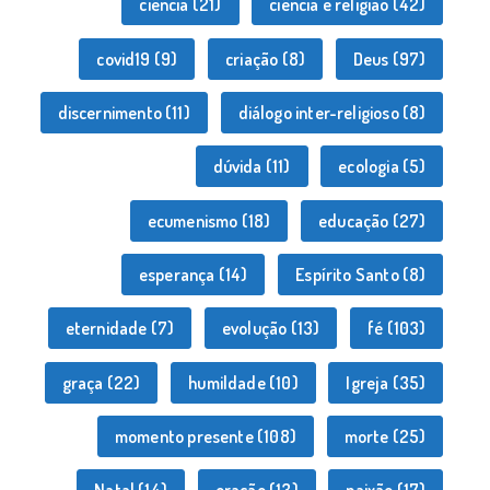
ciência
(21)
ciência e religião
(42)
covid19
(9)
criação
(8)
Deus
(97)
discernimento
(11)
diálogo inter-religioso
(8)
dúvida
(11)
ecologia
(5)
ecumenismo
(18)
educação
(27)
esperança
(14)
Espírito Santo
(8)
eternidade
(7)
evolução
(13)
fé
(103)
graça
(22)
humildade
(10)
Igreja
(35)
momento presente
(108)
morte
(25)