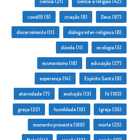
ciência
(21)
ciência e religião
(42)
covid19
(9)
criação
(8)
Deus
(97)
discernimento
(11)
diálogo inter-religioso
(8)
dúvida
(11)
ecologia
(5)
ecumenismo
(18)
educação
(27)
esperança
(14)
Espírito Santo
(8)
eternidade
(7)
evolução
(13)
fé
(103)
graça
(22)
humildade
(10)
Igreja
(35)
momento presente
(108)
morte
(25)