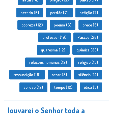
Natal
(14)
oração
(13)
paixão
(17)
pecado
(6)
perdão
(7)
petição
(7)
pobreza
(12)
poema
(6)
prece
(5)
professor
(19)
Páscoa
(20)
quaresma
(12)
química
(33)
relações humanas
(12)
religião
(15)
ressureição
(16)
rezar
(8)
silêncio
(14)
solidão
(12)
tempo
(12)
ética
(5)
louvarei o Senhor toda a