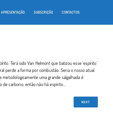
APRESENTAÇÃO
SUBSCRIÇÃO
CONTACTOS
írito. Terá sido Van Helmont que batizou esse ‘espírito’
tural perde a forma por combustão. Seria o nosso atual
ta e metodologicamente uma grande salgalhada é
do de carbono, então não há espírito…
NEXT