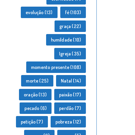
evolução
(13)
fé
(103)
graça
(22)
humildade
(10)
Igreja
(35)
momento presente
(108)
morte
(25)
Natal
(14)
oração
(13)
paixão
(17)
pecado
(6)
perdão
(7)
petição
(7)
pobreza
(12)