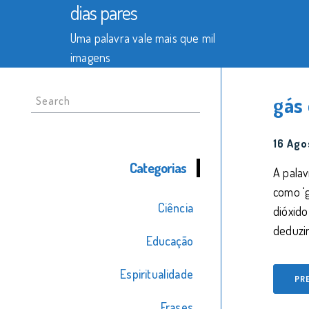
dias pares
Uma palavra vale mais que mil
imagens
Search
gás 
for:
16 Ago
Categorias
A palav
como ‘g
Ciência
dióxido
deduzir
Educação
Espiritualidade
PR
Frases