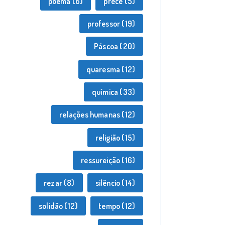
poema
(6)
prece
(5)
professor
(19)
Páscoa
(20)
quaresma
(12)
química
(33)
relações humanas
(12)
religião
(15)
ressureição
(16)
rezar
(8)
silêncio
(14)
solidão
(12)
tempo
(12)