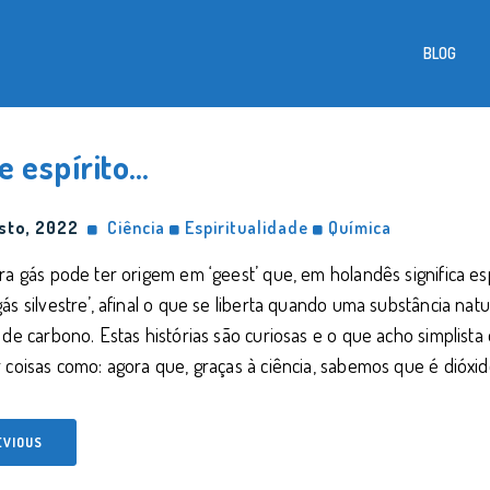
BLOG
e espírito…
sto, 2022
Ciência
Espiritualidade
Química
ra gás pode ter origem em ‘geest’ que, em holandês significa esp
ás silvestre’, afinal o que se liberta quando uma substância na
 de carbono. Estas histórias são curiosas e o que acho simplis
 coisas como: agora que, graças à ciência, sabemos que é dióxi
EVIOUS