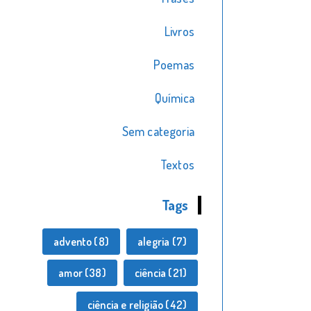
Livros
Poemas
Química
Sem categoria
Textos
Tags
advento
(8)
alegria
(7)
amor
(38)
ciência
(21)
ciência e religião
(42)