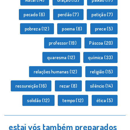
Natal
(14)
oração
(13)
paixão
(17)
pecado
(6)
perdão
(7)
petição
(7)
pobreza
(12)
poema
(6)
prece
(5)
professor
(19)
Páscoa
(20)
quaresma
(12)
química
(33)
relações humanas
(12)
religião
(15)
ressureição
(16)
rezar
(8)
silêncio
(14)
solidão
(12)
tempo
(12)
ética
(5)
estai vós também preparados