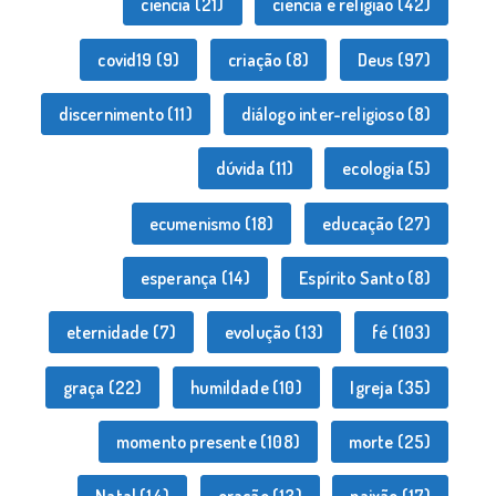
ciência
(21)
ciência e religião
(42)
covid19
(9)
criação
(8)
Deus
(97)
discernimento
(11)
diálogo inter-religioso
(8)
dúvida
(11)
ecologia
(5)
ecumenismo
(18)
educação
(27)
esperança
(14)
Espírito Santo
(8)
eternidade
(7)
evolução
(13)
fé
(103)
graça
(22)
humildade
(10)
Igreja
(35)
momento presente
(108)
morte
(25)