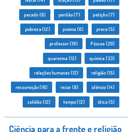
Natal
(14)
oração
(13)
paixão
(17)
pecado
(6)
perdão
(7)
petição
(7)
pobreza
(12)
poema
(6)
prece
(5)
professor
(19)
Páscoa
(20)
quaresma
(12)
química
(33)
relações humanas
(12)
religião
(15)
ressureição
(16)
rezar
(8)
silêncio
(14)
solidão
(12)
tempo
(12)
ética
(5)
Ciência para a frente e religião