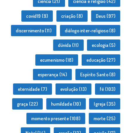
ciência
(21)
ciência e religião
(42)
covid19
(9)
criação
(8)
Deus
(97)
discernimento
(11)
diálogo inter-religioso
(8)
dúvida
(11)
ecologia
(5)
ecumenismo
(18)
educação
(27)
esperança
(14)
Espírito Santo
(8)
eternidade
(7)
evolução
(13)
fé
(103)
graça
(22)
humildade
(10)
Igreja
(35)
momento presente
(108)
morte
(25)