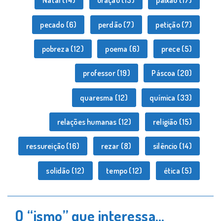
Natal
(14)
oração
(13)
paixão
(17)
pecado
(6)
perdão
(7)
petição
(7)
pobreza
(12)
poema
(6)
prece
(5)
professor
(19)
Páscoa
(20)
quaresma
(12)
química
(33)
relações humanas
(12)
religião
(15)
ressureição
(16)
rezar
(8)
silêncio
(14)
solidão
(12)
tempo
(12)
ética
(5)
O “ismo” que interessa…