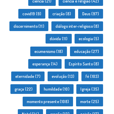
ciência
(21)
ciência e religião
(42)
covid19
(9)
criação
(8)
Deus
(97)
discernimento
(11)
diálogo inter-religioso
(8)
dúvida
(11)
ecologia
(5)
ecumenismo
(18)
educação
(27)
esperança
(14)
Espírito Santo
(8)
eternidade
(7)
evolução
(13)
fé
(103)
graça
(22)
humildade
(10)
Igreja
(35)
momento presente
(108)
morte
(25)