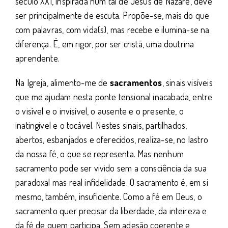
século XXI, inspirada num tal de Jesus de Nazaré, deve
ser principalmente de escuta. Propõe-se, mais do que
com palavras, com vida(s), mas recebe e ilumina-se na
diferença. É, em rigor, por ser cristã, uma doutrina
aprendente.
Na Igreja, alimento-me de
sacramentos
, sinais visíveis
que me ajudam nesta ponte tensional inacabada, entre
o visível e o invisível, o ausente e o presente, o
inatingível e o tocável. Nestes sinais, partilhados,
abertos, esbanjados e oferecidos, realiza-se, no lastro
da nossa fé, o que se representa. Mas nenhum
sacramento pode ser vivido sem a consciência da sua
paradoxal mas real infidelidade. O sacramento é, em si
mesmo, também, insuficiente. Como a fé em Deus, o
sacramento quer precisar da liberdade, da inteireza e
da fé de quem participa. Sem adesão coerente e