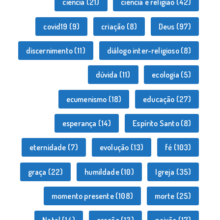
ciência
(21)
ciência e religião
(42)
covid19
(9)
criação
(8)
Deus
(97)
discernimento
(11)
diálogo inter-religioso
(8)
dúvida
(11)
ecologia
(5)
ecumenismo
(18)
educação
(27)
esperança
(14)
Espírito Santo
(8)
eternidade
(7)
evolução
(13)
fé
(103)
graça
(22)
humildade
(10)
Igreja
(35)
momento presente
(108)
morte
(25)