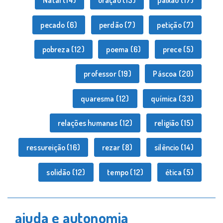
Natal
(14)
oração
(13)
paixão
(17)
pecado
(6)
perdão
(7)
petição
(7)
pobreza
(12)
poema
(6)
prece
(5)
professor
(19)
Páscoa
(20)
quaresma
(12)
química
(33)
relações humanas
(12)
religião
(15)
ressureição
(16)
rezar
(8)
silêncio
(14)
solidão
(12)
tempo
(12)
ética
(5)
ajuda e autonomia