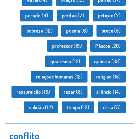
Natal
(14)
oração
(13)
paixão
(17)
pecado
(6)
perdão
(7)
petição
(7)
pobreza
(12)
poema
(6)
prece
(5)
professor
(19)
Páscoa
(20)
quaresma
(12)
química
(33)
relações humanas
(12)
religião
(15)
ressureição
(16)
rezar
(8)
silêncio
(14)
solidão
(12)
tempo
(12)
ética
(5)
conflito