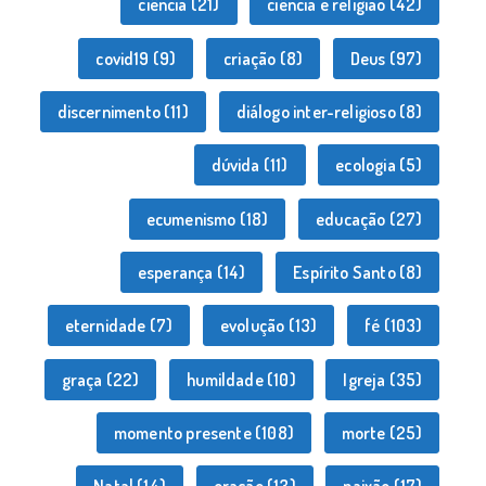
ciência
(21)
ciência e religião
(42)
covid19
(9)
criação
(8)
Deus
(97)
discernimento
(11)
diálogo inter-religioso
(8)
dúvida
(11)
ecologia
(5)
ecumenismo
(18)
educação
(27)
esperança
(14)
Espírito Santo
(8)
eternidade
(7)
evolução
(13)
fé
(103)
graça
(22)
humildade
(10)
Igreja
(35)
momento presente
(108)
morte
(25)