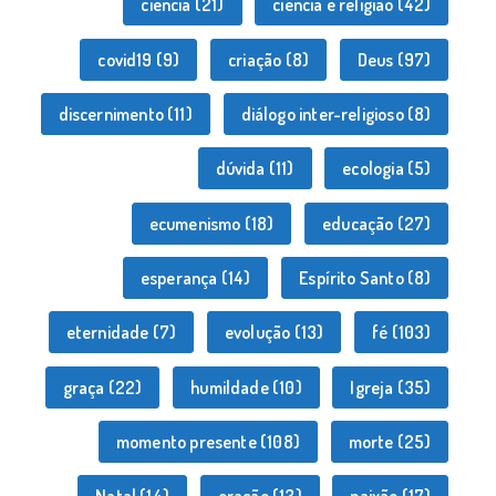
ciência
(21)
ciência e religião
(42)
covid19
(9)
criação
(8)
Deus
(97)
discernimento
(11)
diálogo inter-religioso
(8)
dúvida
(11)
ecologia
(5)
ecumenismo
(18)
educação
(27)
esperança
(14)
Espírito Santo
(8)
eternidade
(7)
evolução
(13)
fé
(103)
graça
(22)
humildade
(10)
Igreja
(35)
momento presente
(108)
morte
(25)