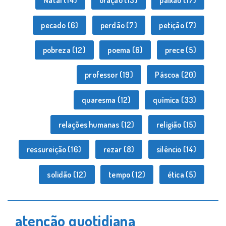
Natal
(14)
oração
(13)
paixão
(17)
pecado
(6)
perdão
(7)
petição
(7)
pobreza
(12)
poema
(6)
prece
(5)
professor
(19)
Páscoa
(20)
quaresma
(12)
química
(33)
relações humanas
(12)
religião
(15)
ressureição
(16)
rezar
(8)
silêncio
(14)
solidão
(12)
tempo
(12)
ética
(5)
atenção quotidiana