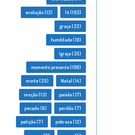
evolução
(13)
fé
(103)
graça
(22)
humildade
(10)
Igreja
(35)
momento presente
(108)
morte
(25)
Natal
(14)
oração
(13)
paixão
(17)
pecado
(6)
perdão
(7)
petição
(7)
pobreza
(12)