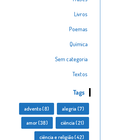
Livros
Poemas
Química
Sem categoria
Textos
Tags
advento
(8)
alegria
(7)
amor
(38)
ciência
(21)
ciência e religião
(42)