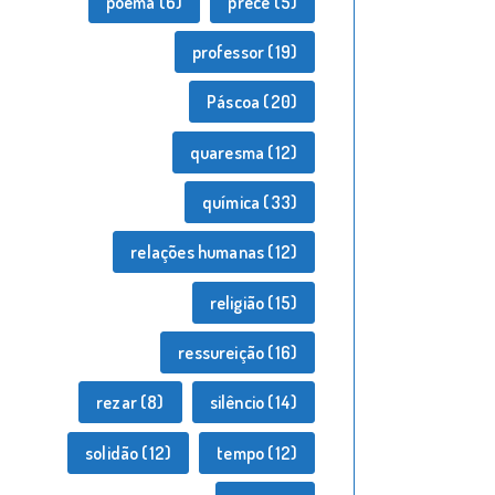
poema
(6)
prece
(5)
professor
(19)
Páscoa
(20)
quaresma
(12)
química
(33)
relações humanas
(12)
religião
(15)
ressureição
(16)
rezar
(8)
silêncio
(14)
solidão
(12)
tempo
(12)