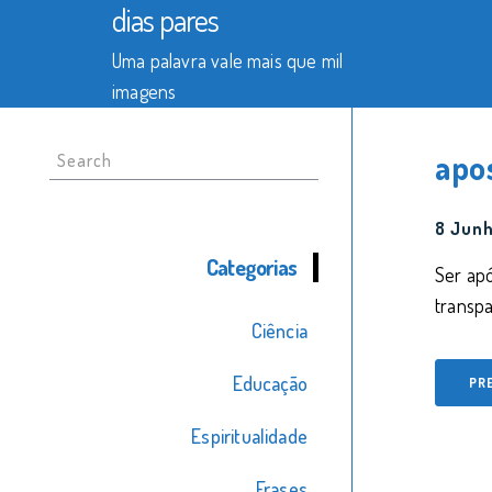
dias pares
Uma palavra vale mais que mil
imagens
Search
apo
for:
8 Junh
Categorias
Ser apó
transpa
Ciência
Educação
PR
Espiritualidade
Frases