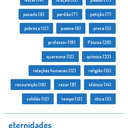
Natal
(14)
oração
(13)
paixão
(17)
pecado
(6)
perdão
(7)
petição
(7)
pobreza
(12)
poema
(6)
prece
(5)
professor
(19)
Páscoa
(20)
quaresma
(12)
química
(33)
relações humanas
(12)
religião
(15)
ressureição
(16)
rezar
(8)
silêncio
(14)
solidão
(12)
tempo
(12)
ética
(5)
eternidades