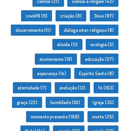
ciência
(21)
ciência e religião
(42)
covid19
(9)
criação
(8)
Deus
(97)
discernimento
(11)
diálogo inter-religioso
(8)
dúvida
(11)
ecologia
(5)
ecumenismo
(18)
educação
(27)
esperança
(14)
Espírito Santo
(8)
eternidade
(7)
evolução
(13)
fé
(103)
graça
(22)
humildade
(10)
Igreja
(35)
momento presente
(108)
morte
(25)