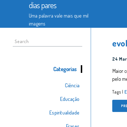
dias pares
Uma palavra vale mais que mil
imagens
Search
evo
for:
24 Mar
Categorias
Maior 
pelo me
Ciência
Tags |
E
Educação
PR
Espiritualidade
Frases