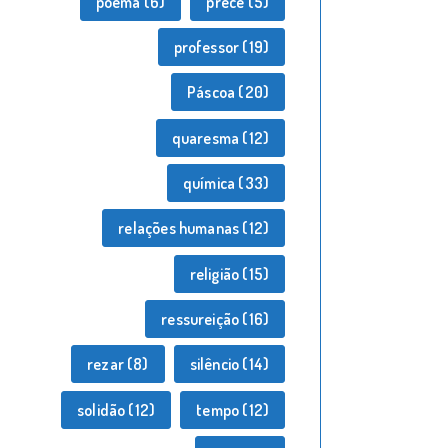
poema
(6)
prece
(5)
professor
(19)
Páscoa
(20)
quaresma
(12)
química
(33)
relações humanas
(12)
religião
(15)
ressureição
(16)
rezar
(8)
silêncio
(14)
solidão
(12)
tempo
(12)