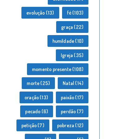
evolução
(13)
fé
(103)
graça
(22)
humildade
(10)
Igreja
(35)
momento presente
(108)
morte
(25)
Natal
(14)
oração
(13)
paixão
(17)
pecado
(6)
perdão
(7)
petição
(7)
pobreza
(12)