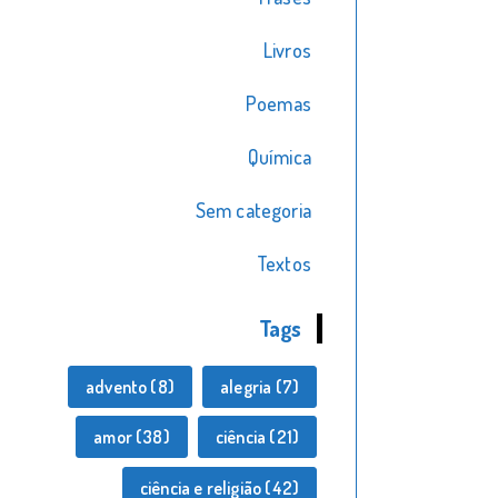
Livros
Poemas
Química
Sem categoria
Textos
Tags
advento
(8)
alegria
(7)
amor
(38)
ciência
(21)
ciência e religião
(42)