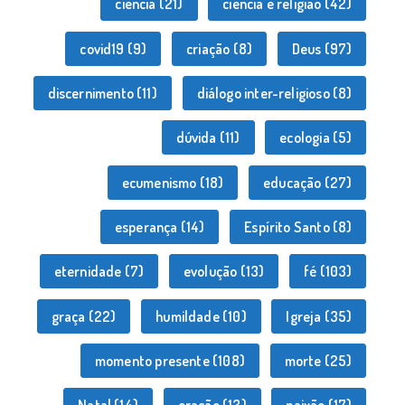
ciência
(21)
ciência e religião
(42)
covid19
(9)
criação
(8)
Deus
(97)
discernimento
(11)
diálogo inter-religioso
(8)
dúvida
(11)
ecologia
(5)
ecumenismo
(18)
educação
(27)
esperança
(14)
Espírito Santo
(8)
eternidade
(7)
evolução
(13)
fé
(103)
graça
(22)
humildade
(10)
Igreja
(35)
momento presente
(108)
morte
(25)