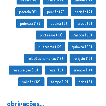
Natal
(14)
oração
(13)
paixão
(17)
pecado
(6)
perdão
(7)
petição
(7)
pobreza
(12)
poema
(6)
prece
(5)
professor
(19)
Páscoa
(20)
quaresma
(12)
química
(33)
relações humanas
(12)
religião
(15)
ressureição
(16)
rezar
(8)
silêncio
(14)
solidão
(12)
tempo
(12)
ética
(5)
obrigações…