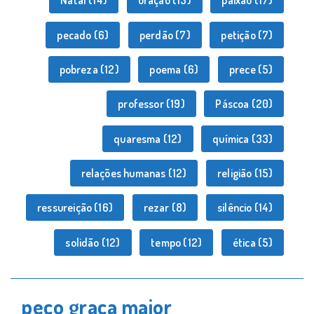
Natal
(14)
oração
(13)
paixão
(17)
pecado
(6)
perdão
(7)
petição
(7)
pobreza
(12)
poema
(6)
prece
(5)
professor
(19)
Páscoa
(20)
quaresma
(12)
química
(33)
relações humanas
(12)
religião
(15)
ressureição
(16)
rezar
(8)
silêncio
(14)
solidão
(12)
tempo
(12)
ética
(5)
peço graça maior