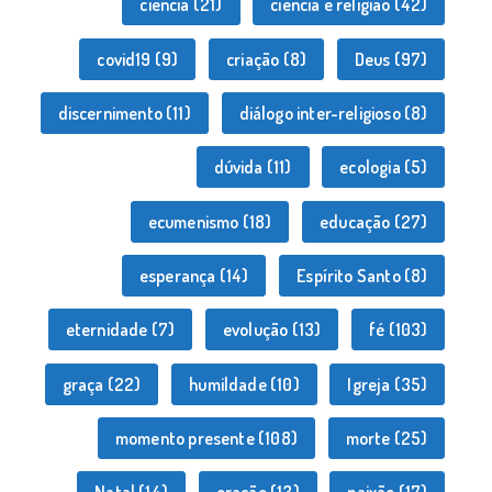
ciência
(21)
ciência e religião
(42)
covid19
(9)
criação
(8)
Deus
(97)
discernimento
(11)
diálogo inter-religioso
(8)
dúvida
(11)
ecologia
(5)
ecumenismo
(18)
educação
(27)
esperança
(14)
Espírito Santo
(8)
eternidade
(7)
evolução
(13)
fé
(103)
graça
(22)
humildade
(10)
Igreja
(35)
momento presente
(108)
morte
(25)