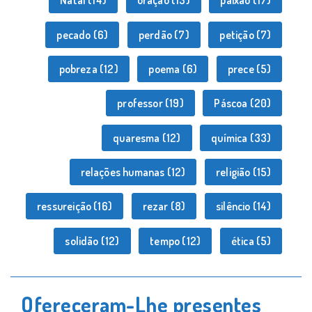
Natal
(14)
oração
(13)
paixão
(17)
pecado
(6)
perdão
(7)
petição
(7)
pobreza
(12)
poema
(6)
prece
(5)
professor
(19)
Páscoa
(20)
quaresma
(12)
química
(33)
relações humanas
(12)
religião
(15)
ressureição
(16)
rezar
(8)
silêncio
(14)
solidão
(12)
tempo
(12)
ética
(5)
Ofereceram-Lhe presentes