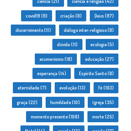
ciência
(21)
ciência e religião
(42)
covid19
(9)
criação
(8)
Deus
(97)
discernimento
(11)
diálogo inter-religioso
(8)
dúvida
(11)
ecologia
(5)
ecumenismo
(18)
educação
(27)
esperança
(14)
Espírito Santo
(8)
eternidade
(7)
evolução
(13)
fé
(103)
graça
(22)
humildade
(10)
Igreja
(35)
momento presente
(108)
morte
(25)