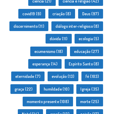
ciência
(21)
ciência e religião
(42)
covid19
(9)
criação
(8)
Deus
(97)
discernimento
(11)
diálogo inter-religioso
(8)
dúvida
(11)
ecologia
(5)
ecumenismo
(18)
educação
(27)
esperança
(14)
Espírito Santo
(8)
eternidade
(7)
evolução
(13)
fé
(103)
graça
(22)
humildade
(10)
Igreja
(35)
momento presente
(108)
morte
(25)