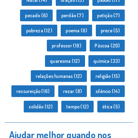
Natal
(14)
oração
(13)
paixão
(17)
pecado
(6)
perdão
(7)
petição
(7)
pobreza
(12)
poema
(6)
prece
(5)
professor
(19)
Páscoa
(20)
quaresma
(12)
química
(33)
relações humanas
(12)
religião
(15)
ressureição
(16)
rezar
(8)
silêncio
(14)
solidão
(12)
tempo
(12)
ética
(5)
Ajudar melhor quando nos