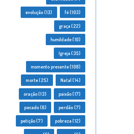
evolução
(13)
fé
(103)
graça
(22)
humildade
(10)
Igreja
(35)
momento presente
(108)
morte
(25)
Natal
(14)
oração
(13)
paixão
(17)
pecado
(6)
perdão
(7)
petição
(7)
pobreza
(12)