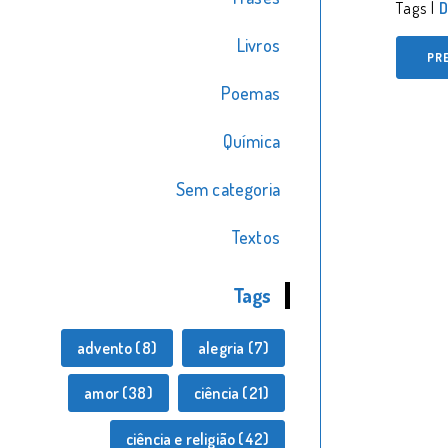
Tags |
D
Livros
PR
Poemas
Química
Sem categoria
Textos
Tags
advento
(8)
alegria
(7)
amor
(38)
ciência
(21)
ciência e religião
(42)