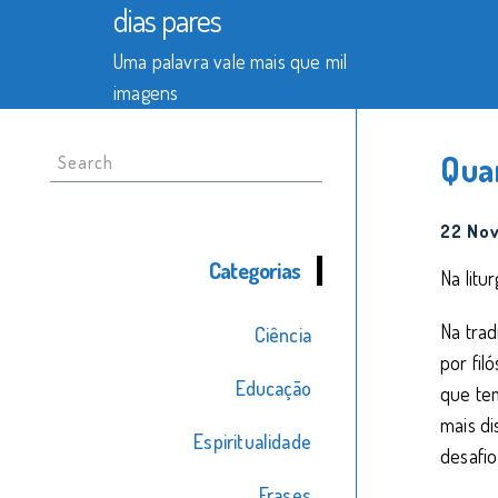
dias pares
Uma palavra vale mais que mil
imagens
Search
Qua
for:
22 No
Categorias
Na litu
Na trad
Ciência
por fil
Educação
que te
mais di
Espiritualidade
desafi
Frases