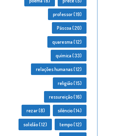
poema
(6)
prece
(5)
professor
(19)
Páscoa
(20)
quaresma
(12)
química
(33)
relações humanas
(12)
religião
(15)
ressureição
(16)
rezar
(8)
silêncio
(14)
solidão
(12)
tempo
(12)