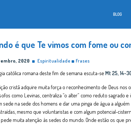
BLOG
ndo é que Te vimos com fome ou co
vembro, 2020
Espiritualidade
Frases
rgia católica romana deste fim de semana escuta-se
Mt 25, 14-3
ição cristã adquire muita força o reconhecimento de Deus nos out
ósofos como Levinas, centraliza “o alter” como reduto sagrado e
m sede na sede dos homens e dar uma pinga de água a alguém é
straídas, mesmo que voluntaristas e com algum potencial-ciste
o pede muita atenção às sedes do mundo. Onde estão os que p