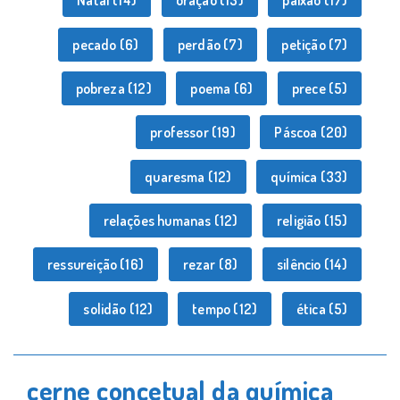
Natal
(14)
oração
(13)
paixão
(17)
pecado
(6)
perdão
(7)
petição
(7)
pobreza
(12)
poema
(6)
prece
(5)
professor
(19)
Páscoa
(20)
quaresma
(12)
química
(33)
relações humanas
(12)
religião
(15)
ressureição
(16)
rezar
(8)
silêncio
(14)
solidão
(12)
tempo
(12)
ética
(5)
cerne concetual da química