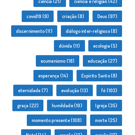
ciência
(21)
ciência e religião
(42)
covid19
(9)
criação
(8)
Deus
(97)
discernimento
(11)
diálogo inter-religioso
(8)
dúvida
(11)
ecologia
(5)
ecumenismo
(18)
educação
(27)
esperança
(14)
Espírito Santo
(8)
eternidade
(7)
evolução
(13)
fé
(103)
graça
(22)
humildade
(10)
Igreja
(35)
momento presente
(108)
morte
(25)