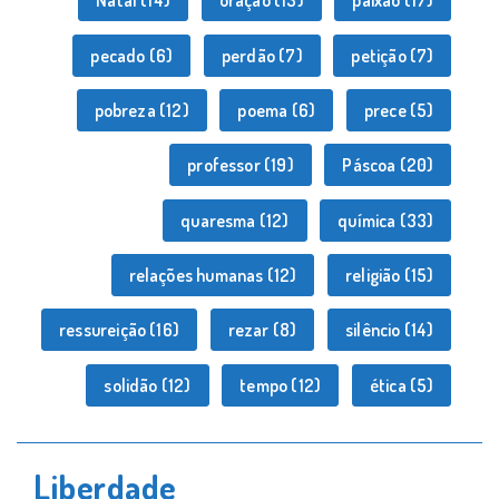
Natal
(14)
oração
(13)
paixão
(17)
pecado
(6)
perdão
(7)
petição
(7)
pobreza
(12)
poema
(6)
prece
(5)
professor
(19)
Páscoa
(20)
quaresma
(12)
química
(33)
relações humanas
(12)
religião
(15)
ressureição
(16)
rezar
(8)
silêncio
(14)
solidão
(12)
tempo
(12)
ética
(5)
Liberdade