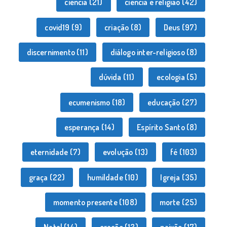
ciência
(21)
ciência e religião
(42)
covid19
(9)
criação
(8)
Deus
(97)
discernimento
(11)
diálogo inter-religioso
(8)
dúvida
(11)
ecologia
(5)
ecumenismo
(18)
educação
(27)
esperança
(14)
Espírito Santo
(8)
eternidade
(7)
evolução
(13)
fé
(103)
graça
(22)
humildade
(10)
Igreja
(35)
momento presente
(108)
morte
(25)